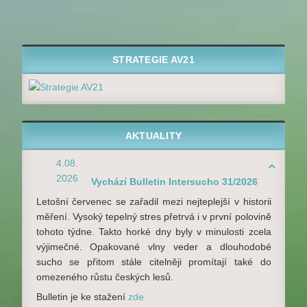
STRATEGIE AV21
AKTUALITY
4.08.

2026
Vychází Bulletin Intersucho 31/2026
Letošní červenec se zařadil mezi nejteplejší v historii
měření. Vysoký tepelný stres přetrvá i v první polovině
tohoto týdne. Takto horké dny byly v minulosti zcela
výjimečné. Opakované vlny veder a dlouhodobé
sucho se přitom stále citelněji promítají také do
omezeného růstu českých lesů.
Bulletin je ke stažení
zde