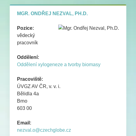
PUBLIKACE
MGR. ONDŘEJ NEZVAL, PH.D.
KONTAKTY
Pozice:
vědecký
pracovník
Oddělení:
Oddělení xylogeneze a tvorby biomasy
Pracoviště:
ÚVGZ AV ČR, v. v. i.
Bělidla 4a
Brno
603 00
Email:
nezval.o@czechglobe.cz